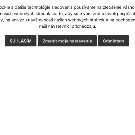
okie a ďalšie technológie sledovania používame na zlepšenie vášho
 našich webových stránok, na to, aby sme vám zobrazovali prispôs
my, na analýzu návštevnosti našich webových stránok a na pochopeni
naši návštevníci prichádzajú.
SÚHLASÍM
Zmeniť moje nastavenia
Odmietam
Rýchle odkazy:
Aktualiz
nku
Aktuality
05.08.2026 
História