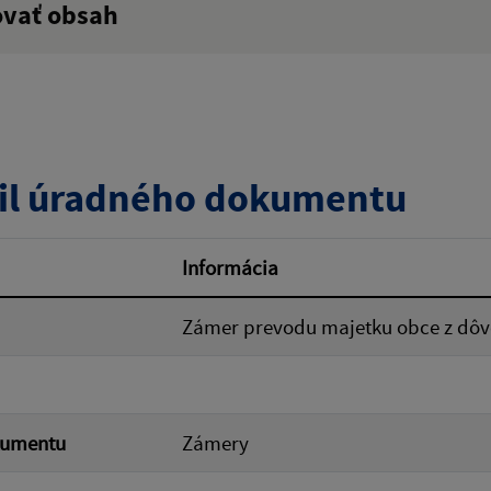
ovať obsah
:
Popis:
zverejnenia do:
il úradného dokumentu
ovať
Informácia
Zámer prevodu majetku obce z dôv
kumentu
Zámery