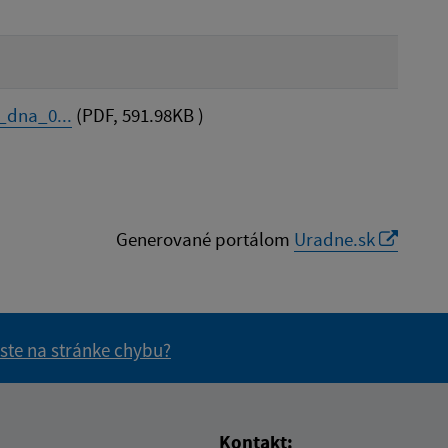
dna_0...
(PDF, 591.98KB )
Generované portálom
Uradne.sk
 ste na stránke chybu?
vás užitočné?
e pre vás užitočné?
Kontakt: