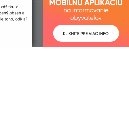
 zážitku z
obený obsah a
e toho, odkiaľ
ované:
Správca obsahu:
21:34 hod.
Správca obsahu je Obec
Zemplínske Hradište.