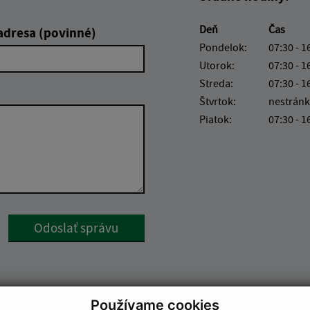
Deň
Čas
adresa (povinné)
Pondelok:
07:30 - 1
Utorok:
07:30 - 1
Streda:
07:30 - 1
Štvrtok:
nestránk
Piatok:
07:30 - 1
Google reCaptcha Response
Odoslať správu
Používame cookies