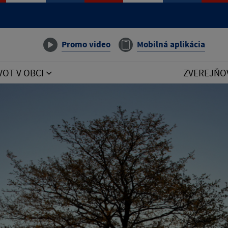
Promo video
Mobilná aplikácia
VOT V OBCI
ZVEREJŇO