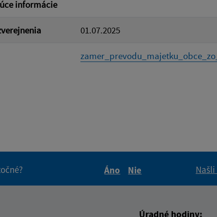
úce informácie
verejnenia
01.07.2025
zamer_prevodu_majetku_obce_zo_
itočné?
Našli
Áno
Nie
Boli tieto informácie pre 
Boli tieto informáci
Úradné hodiny: