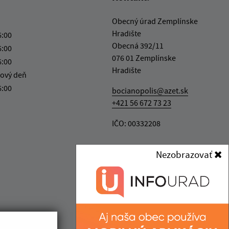
Obecný úrad Zemplínske
Hradište
6:00
Obecná 392/11
6:00
076 01 Zemplínske
6:00
Hradište
ový deň
6:00
bocianopolis@azet.sk
+421 56 672 73 23
IČO: 00332208
Nezobrazovať