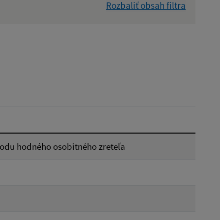
Rozbaliť obsah filtra
Dátum zverejnenia od:
Reset
odu hodného osobitného zreteľa