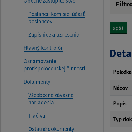
Obecné zastupiteľstvo
Filtr
Názov
Poslanci, komisie, účasť
poslancov
späť
Zápisnice a uznesenia
Dátum 
Hlavný kontrolór
Deta
Oznamovanie
protispoločenskej činnosti
Filtr
Položka
Dokumenty
Názov
Všeobecné záväzné
nariadenia
Popis
Tlačivá
Typ do
Ostatné dokumenty