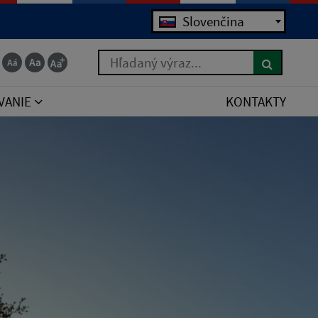
Jazyk
Slovenčina
Hľadaný výraz...
VANIE
KONTAKTY