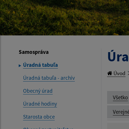
Úra
Samospráva
Úradná tabuľa
Úvod
Úradná tabuľa - archív
Obecný úrad
Všetko
Úradné hodiny
Verejn
Starosta obce