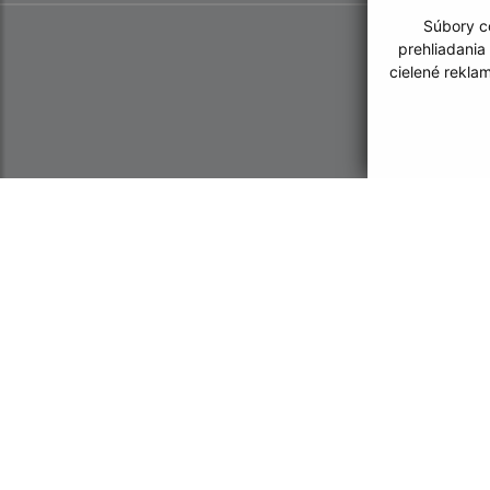
Súbory co
prehliadania
cielené rekla
Informácie o stránke:
Navigácia:
Vyhlásenie o prístupnosti
Vytlačiť aktuálnu strá
Autorské práva
Mapa stránok