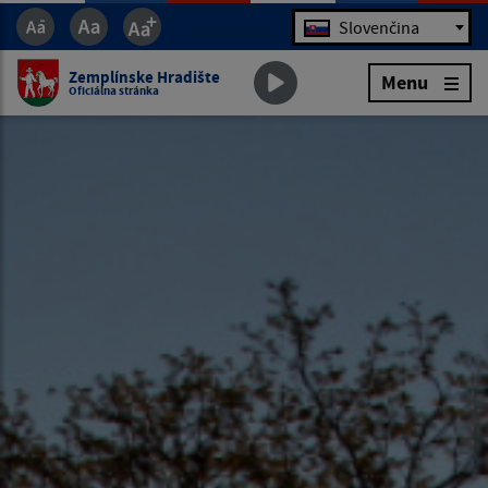
Jazyk
Slovenčina
Zemplínske Hradište
Menu
Oficiálna stránka