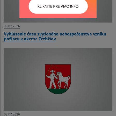
06.07.2026
Vyhlásenie času zvýšeného nebezpečenstva vzniku
požiaru v okrese Trebišov
02.07.2026