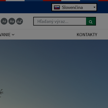
Jazyk
Slovenčina
Hľadaný výraz...
VANIE
KONTAKTY