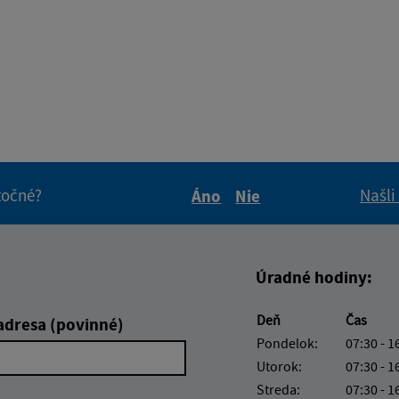
itočné?
Našli
Áno
Nie
Boli tieto informácie pre 
Boli tieto informáci
Úradné hodiny:
Deň
Čas
adresa (povinné)
Pondelok:
07:30 - 1
Utorok:
07:30 - 1
Streda:
07:30 - 1