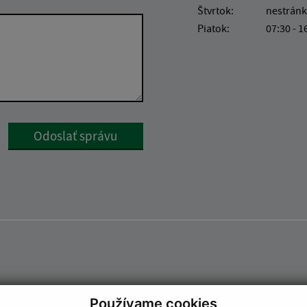
Štvrtok:
nestránk
Piatok:
07:30 - 1
Google reCaptcha Response
Odoslať správu
Používame cookies