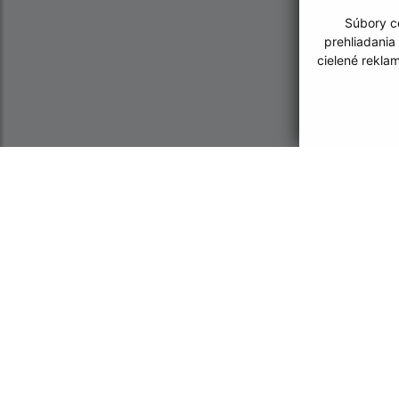
Súbory co
prehliadania
cielené rekla
Informácie o stránke:
Navigácia:
Vyhlásenie o prístupnosti
Vytlačiť aktuálnu strá
Autorské práva
Mapa stránok
Ochrana osobných údajov
Cookies