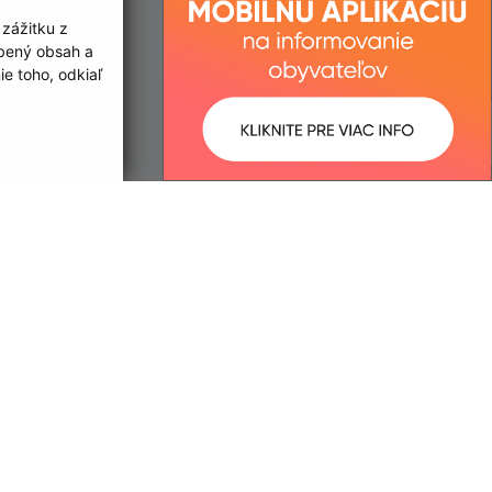
 zážitku z
obený obsah a
e toho, odkiaľ
ované:
Správca obsahu:
21:34 hod.
Správca obsahu je Obec
Zemplínske Hradište.
Vytvorené v súlade s
Jednotným
dizajn manuálom elektronických
služieb.