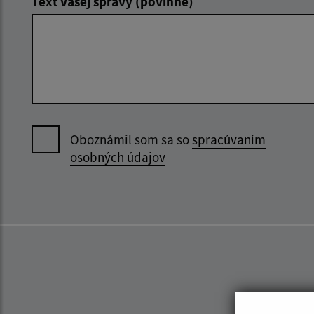
Text vašej správy (povinné)
Oboznámil som sa so
spracúvaním
osobných údajov