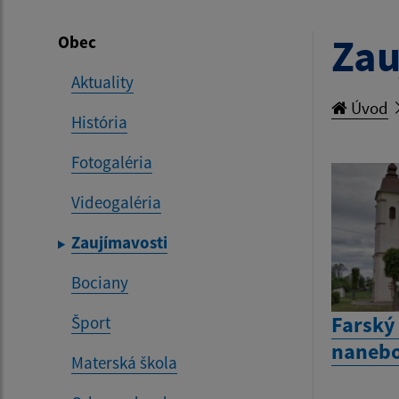
Zau
Obec
Aktuality
Úvod
História
Fotogaléria
Videogaléria
Zaujímavosti
Bociany
Farský
Šport
nanebo
Materská škola