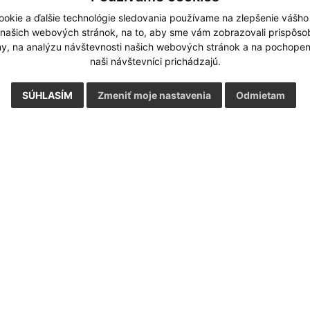
okie a ďalšie technológie sledovania používame na zlepšenie vášho
 našich webových stránok, na to, aby sme vám zobrazovali prispôs
my, na analýzu návštevnosti našich webových stránok a na pochopeni
naši návštevníci prichádzajú.
SÚHLASÍM
Zmeniť moje nastavenia
Odmietam
Rýchle odkazy:
Aktualiz
nku
Aktuality
05.08.2026 
História
RSS
Fotogaléria
Kontakty