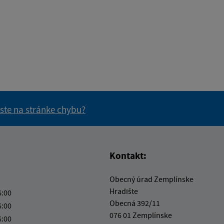
 ste na stránke chybu?
vás užitočné?
e pre vás užitočné?
Kontakt:
Obecný úrad Zemplínske
Hradište
6:00
Obecná 392/11
6:00
076 01 Zemplínske
6:00