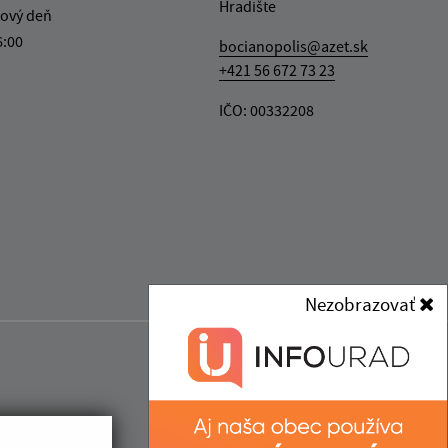
Hradište
ový deň
6:00
bocianopolis@azet.sk
+421 56 672 73 23
IČO: 00332208
Nezobrazovať