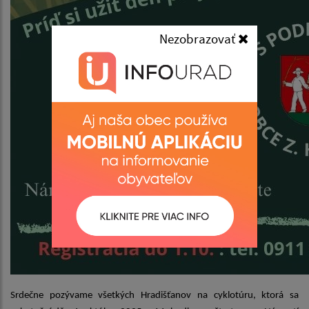
Nezobrazovať
Srdečne pozývame všetkých Hradišťanov na cyklotúru, ktorá sa