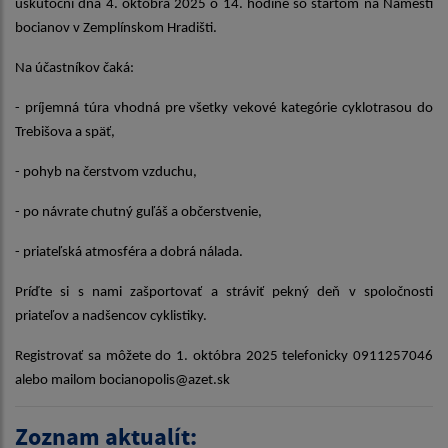
uskutoční dňa 4. októbra 2025 o 14. hodine so štartom na Námestí
bocianov v Zemplínskom Hradišti.
Na účastníkov čaká:
- príjemná túra vhodná pre všetky vekové kategórie cyklotrasou do
Trebišova a späť,
- pohyb na čerstvom vzduchu,
- po návrate chutný guľáš a občerstvenie,
- priateľská atmosféra a dobrá nálada.
Príďte si s nami zašportovať a stráviť pekný deň v spoločnosti
priateľov a nadšencov cyklistiky.
Registrovať sa môžete do 1. októbra 2025 telefonicky 0911257046
alebo mailom bocianopolis@azet.sk
Zoznam aktualít: