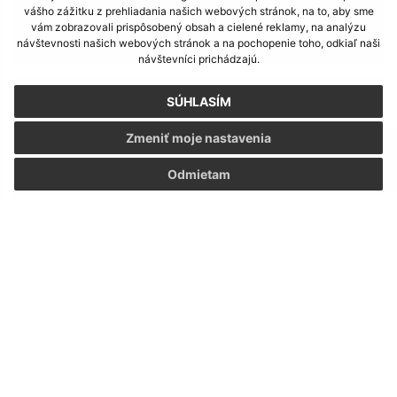
vášho zážitku z prehliadania našich webových stránok, na to, aby sme
vám zobrazovali prispôsobený obsah a cielené reklamy, na analýzu
návštevnosti našich webových stránok a na pochopenie toho, odkiaľ naši
Deň detí 2025
návštevníci prichádzajú.
SÚHLASÍM
Zmeniť moje nastavenia
Odmietam
Stavanie mája 2025