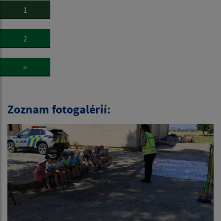
1
2
>
Zoznam fotogalérií: