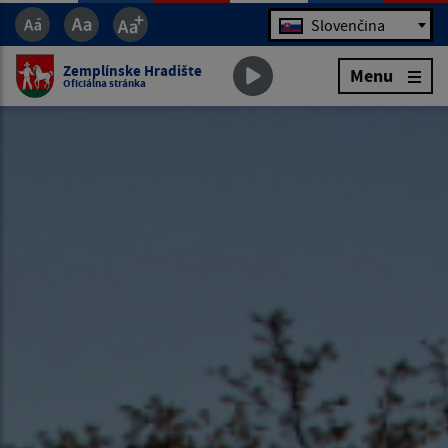
Jazyk
Slovenčina
Zemplínske Hradište
Menu
Oficiálna stránka