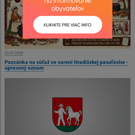
30.07.2026
Pozvánka na súťaž vo varení Hradišskej pasuľovice -
upravený oznam