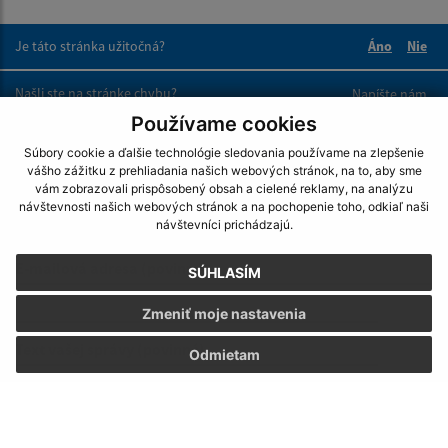
Je táto stránka užitočná?
Áno
Nie
Boli tieto 
Boli 
Našli ste na stránke chybu?
Napíšte nám
Používame cookies
Napíšte nám:
Súbory cookie a ďalšie technológie sledovania používame na zlepšenie
vášho zážitku z prehliadania našich webových stránok, na to, aby sme
Meno (povinné)
vám zobrazovali prispôsobený obsah a cielené reklamy, na analýzu
návštevnosti našich webových stránok a na pochopenie toho, odkiaľ naši
návštevníci prichádzajú.
E-mailová adresa (povinné)
SÚHLASÍM
Zmeniť moje nastavenia
Text vašej správy (povinné)
Odmietam