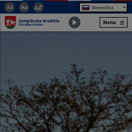
Jazyk
Slovenčina
Zemplínske Hradište
Menu
Oficiálna stránka