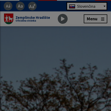
Jazyk
Slovenčina
Zemplínske Hradište
Menu
Oficiálna stránka