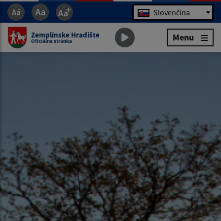
Jazyk
Slovenčina
Zemplínske Hradište
Menu
Oficiálna stránka