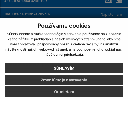
Je táto stránka užitočná?
Áno
Nie
Boli tieto 
Boli 
Našli ste na stránke chybu?
Napíšte nám
Používame cookies
Napíšte nám:
Súbory cookie a ďalšie technológie sledovania používame na zlepšenie
vášho zážitku z prehliadania našich webových stránok, na to, aby sme
Meno (povinné)
vám zobrazovali prispôsobený obsah a cielené reklamy, na analýzu
návštevnosti našich webových stránok a na pochopenie toho, odkiaľ naši
návštevníci prichádzajú.
E-mailová adresa (povinné)
SÚHLASÍM
Zmeniť moje nastavenia
Text vašej správy (povinné)
Odmietam