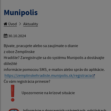
Munipolis
Úvod
Aktuality
30.10.2024
Bývate, pracujete alebo sa zaujímate o dianie
z obce Zemplínske
Hradište? Zaregistrujte sa do systému Munipolis a dostávajte
dôležité
informácie pomocou SMS, e-mailov alebo správ do aplikácie.
https://zemplinskehradiste.mu
nipolis.sk/registracia
Čo vám registrácia prinesie?
Upozornenie na krízové situácie
Informácie o dopravných uzávierkach, odstávkach