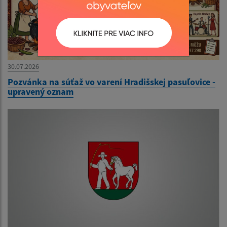
30.07.2026
Pozvánka na súťaž vo varení Hradišskej pasuľovice -
upravený oznam