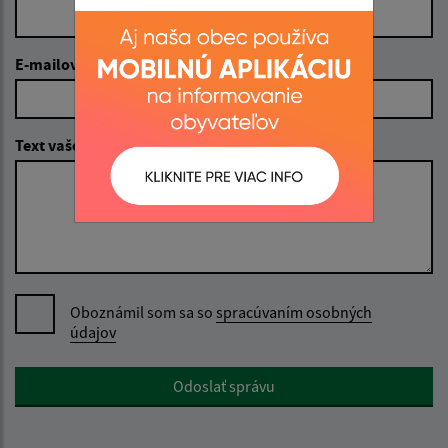
E-mailová adresa (povinné)
Text vašej správy (povinné)
Oboznámil som sa so
spracúvaním osobných
údajov
Google reCaptcha Response
Odoslať správu