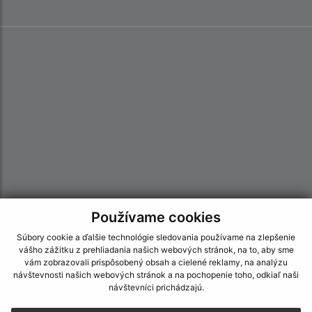
Používame cookies
Súbory cookie a ďalšie technológie sledovania používame na zlepšenie
vášho zážitku z prehliadania našich webových stránok, na to, aby sme
Informácie o stránke:
vám zobrazovali prispôsobený obsah a cielené reklamy, na analýzu
návštevnosti našich webových stránok a na pochopenie toho, odkiaľ naši
Vyhlásenie o prístupnosti
návštevníci prichádzajú.
Autorské práva