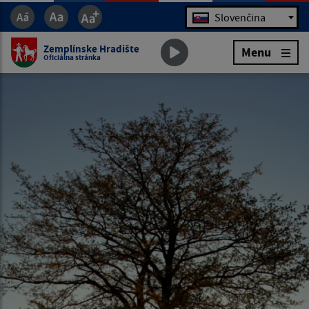
Jazyk
Slovenčina
Zemplínske Hradište
Menu
Oficiálna stránka