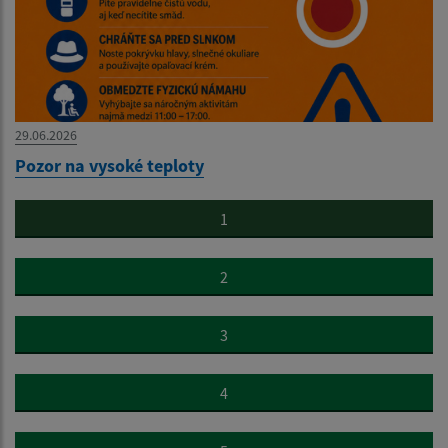
29.06.2026
Pozor na vysoké teploty
1
2
3
4