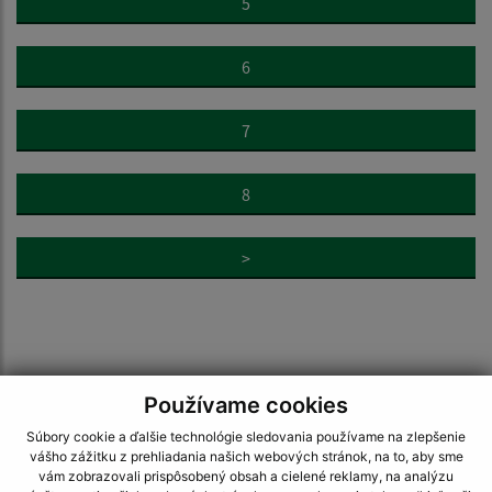
5
6
7
8
>
Je táto stránka užitočná?
Áno
Nie
Používame cookies
Boli tieto 
Boli 
Súbory cookie a ďalšie technológie sledovania používame na zlepšenie
Našli ste na stránke chybu?
Napíšte nám
vášho zážitku z prehliadania našich webových stránok, na to, aby sme
vám zobrazovali prispôsobený obsah a cielené reklamy, na analýzu