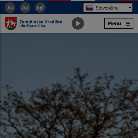
Jazyk
Slovenčina
Zemplínske Hradište
Menu
Oficiálna stránka