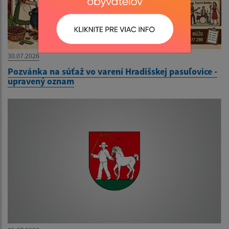
30.07.2026
Pozvánka na súťaž vo varení Hradišskej pasuľovice -
upravený oznam