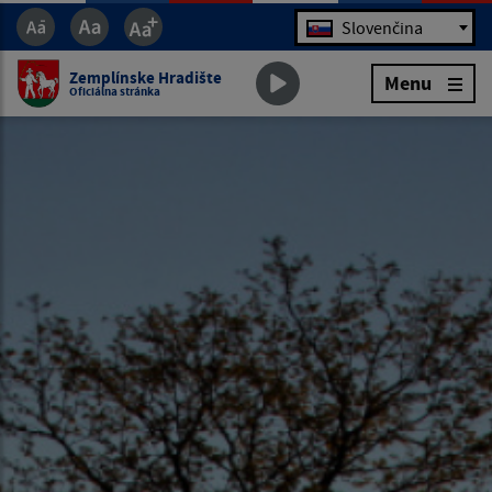
Jazyk
Slovenčina
Zemplínske Hradište
Menu
Oficiálna stránka