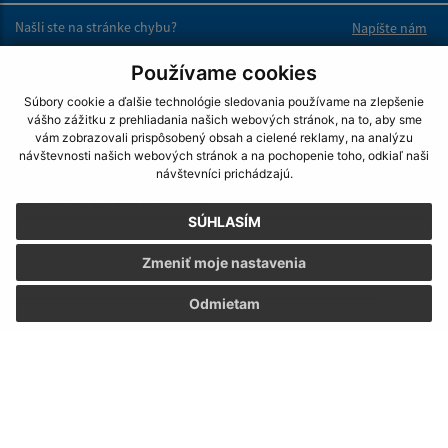
Našli ste na stránke chybu?
Napíšte nám
Používame cookies
Napíšte nám:
Súbory cookie a ďalšie technológie sledovania používame na zlepšenie
Meno (povinné)
vášho zážitku z prehliadania našich webových stránok, na to, aby sme
vám zobrazovali prispôsobený obsah a cielené reklamy, na analýzu
návštevnosti našich webových stránok a na pochopenie toho, odkiaľ naši
návštevníci prichádzajú.
E-mailová adresa (povinné)
SÚHLASÍM
Zmeniť moje nastavenia
Text vašej správy (povinné)
Odmietam