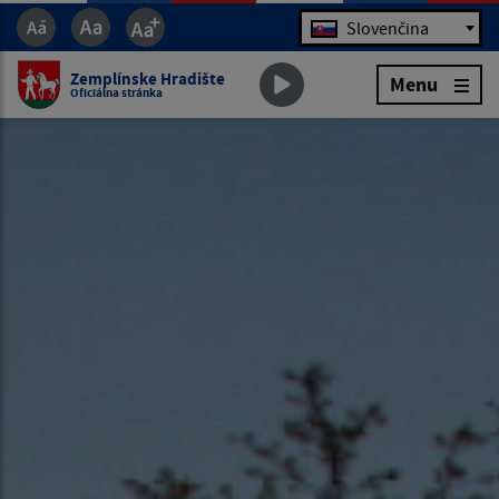
Jazyk
Slovenčina
Zemplínske Hradište
Menu
Oficiálna stránka