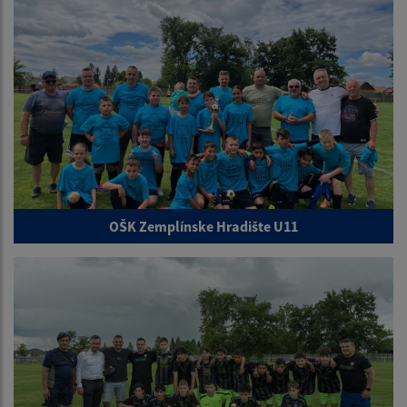
OŠK Zemplínske Hradište U11