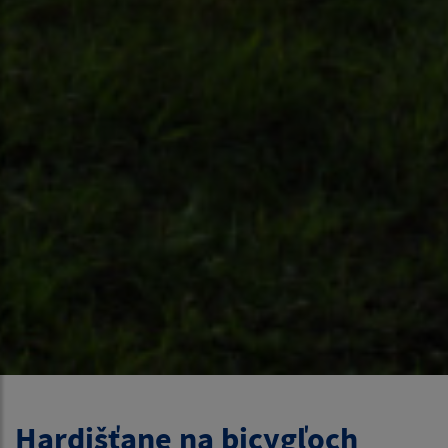
Hardišťane na bicygľoch