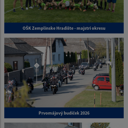
OŠK Zemplínske Hradište - majstri okresu
Prvomájový budíček 2026