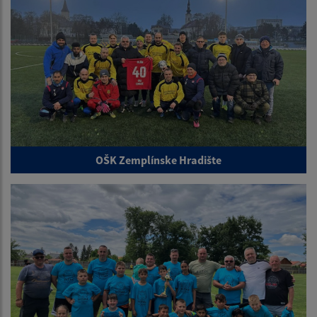
OŠK Zemplínske Hradište