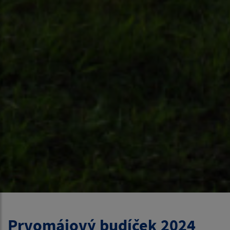
Prvomájový budíček 2024