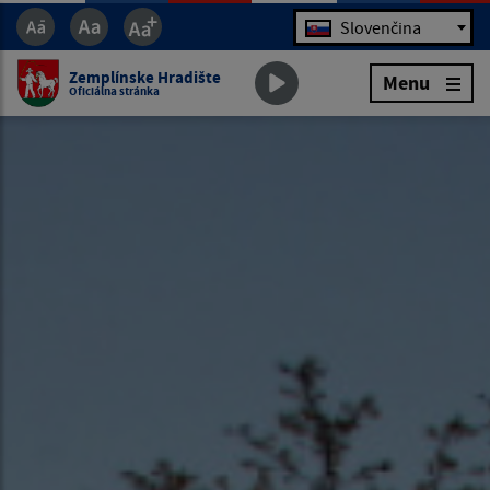
Jazyk
Slovenčina
Zemplínske Hradište
Menu
Oficiálna stránka