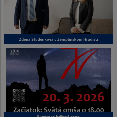
Zdena Studenková v Zemplínskom Hradišti
Extrémna krížová cesta