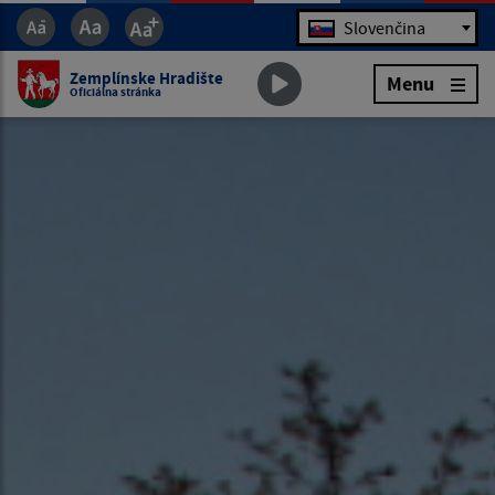
Jazyk
Slovenčina
Zemplínske Hradište
Menu
Oficiálna stránka