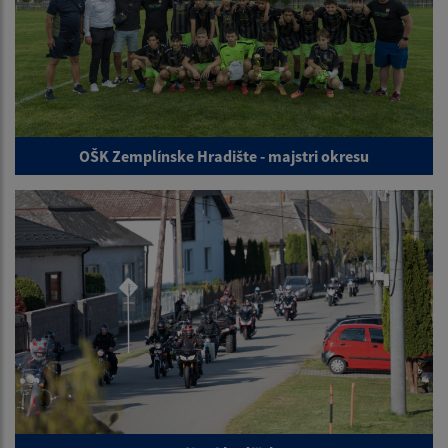
OŠK Zemplínske Hradište - majstri okresu