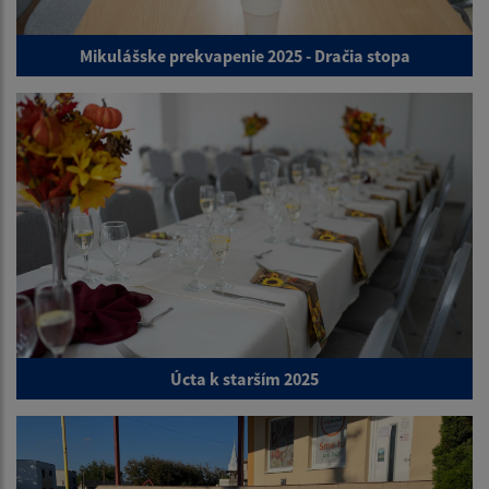
Mikulášske prekvapenie 2025 - Dračia stopa
Úcta k starším 2025