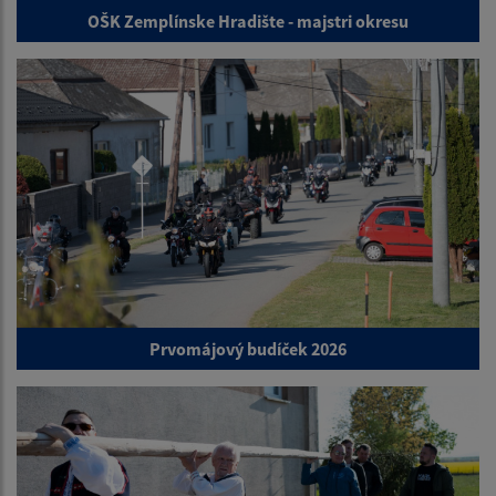
OŠK Zemplínske Hradište - majstri okresu
Prvomájový budíček 2026