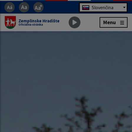
Jazyk
Slovenčina
Zemplínske Hradište
Menu
Oficiálna stránka