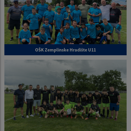
OŠK Zemplínske Hradište U11