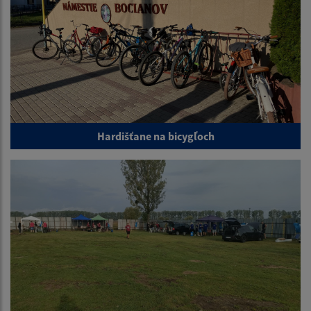
Hardišťane na bicygľoch